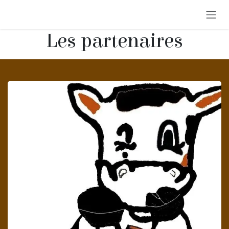
Se rendre au contenu
Les partenaires